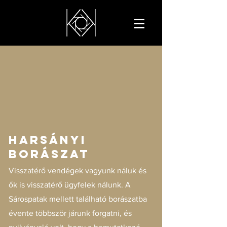
HARSÁNYI
BORÁSZAT
Visszatérő vendégek vagyunk náluk és
ők is visszatérő ügyfelek nálunk. A
Sárospatak mellett található borászatba
évente többször járunk forgatni, és